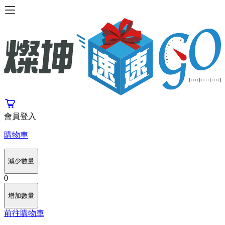
會員登入
購物車
減少數量
0
增加數量
前往購物車