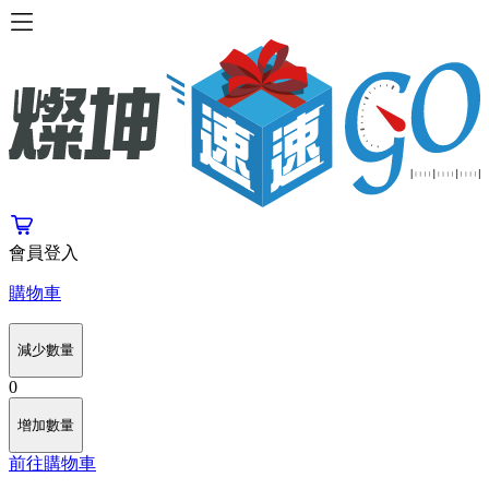
會員登入
購物車
減少數量
0
增加數量
前往購物車