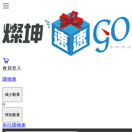
會員登入
購物車
減少數量
0
增加數量
前往購物車