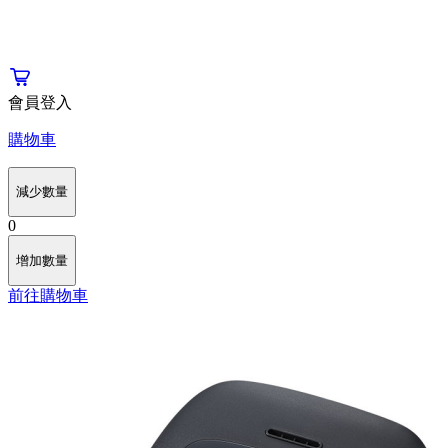
會員登入
購物車
減少數量
0
增加數量
前往購物車