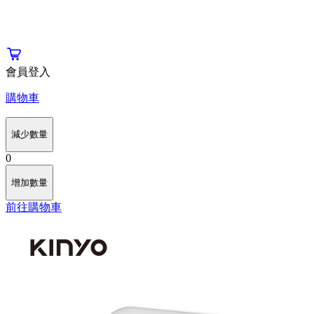
會員登入
購物車
減少數量
0
增加數量
前往購物車