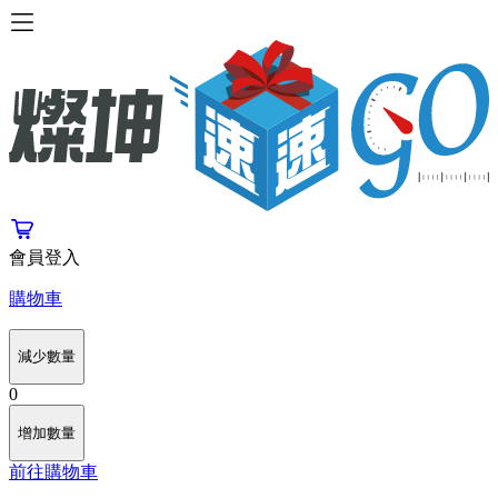
會員登入
購物車
減少數量
0
增加數量
前往購物車