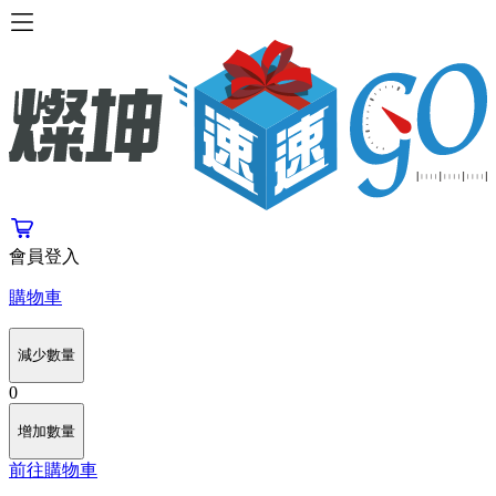
會員登入
購物車
減少數量
0
增加數量
前往購物車