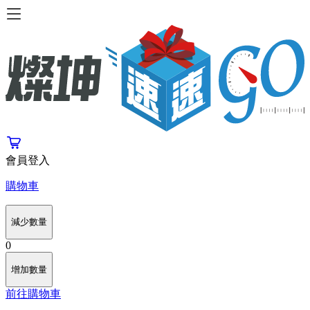
會員登入
購物車
減少數量
0
增加數量
前往購物車