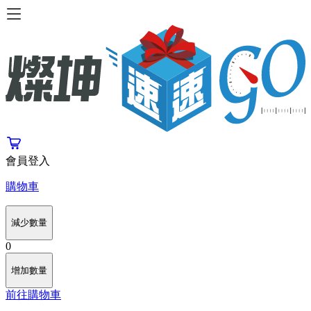
會員登入
購物車
減少數量
0
增加數量
前往購物車