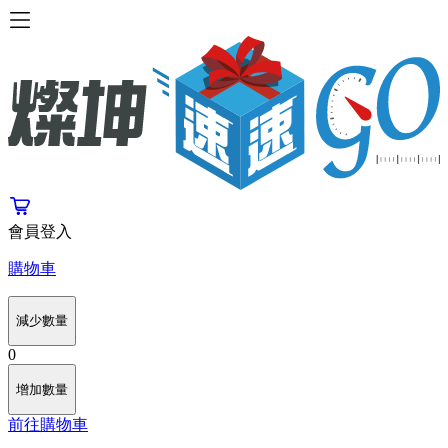
會員登入
購物車
減少數量
0
增加數量
前往購物車