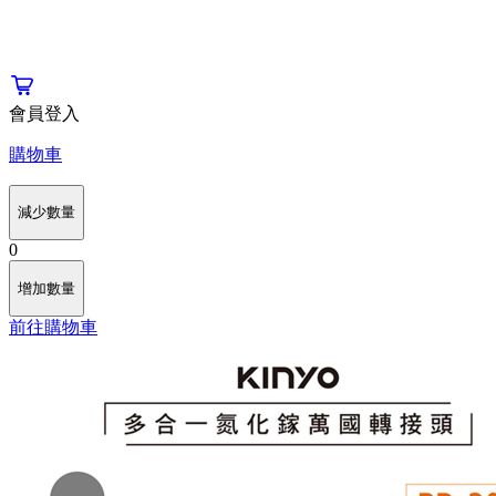
會員登入
購物車
減少數量
0
增加數量
前往購物車