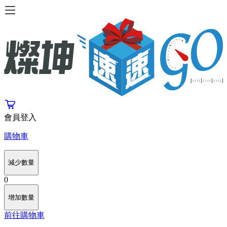
會員登入
購物車
減少數量
0
增加數量
前往購物車