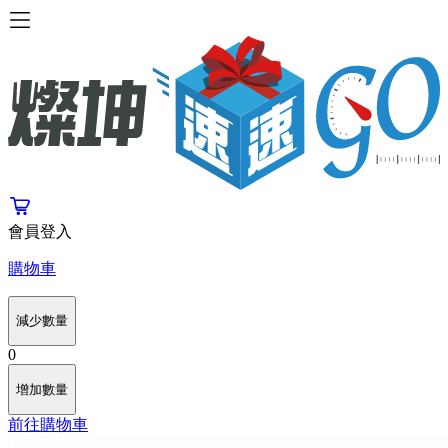
會員登入
購物車
減少數量
0
增加數量
前往購物車