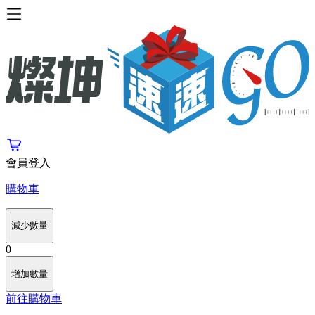
會員登入
購物車
減少數量
0
增加數量
前往購物車