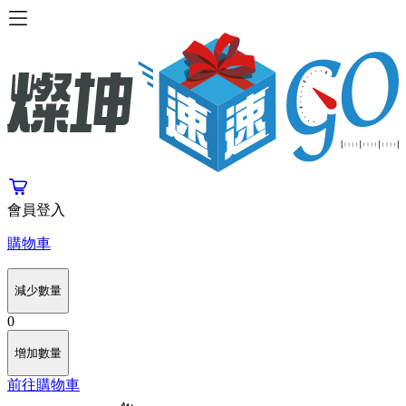
會員登入
購物車
減少數量
0
增加數量
前往購物車