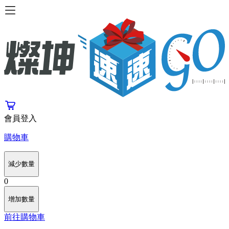
會員登入
購物車
減少數量
0
增加數量
前往購物車