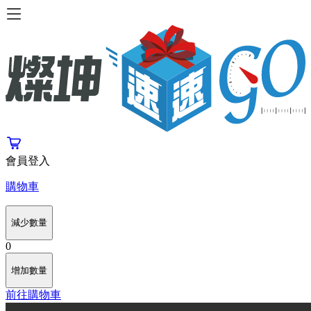
會員登入
購物車
減少數量
0
增加數量
前往購物車