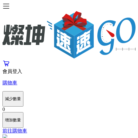
會員登入
購物車
減少數量
0
增加數量
前往購物車