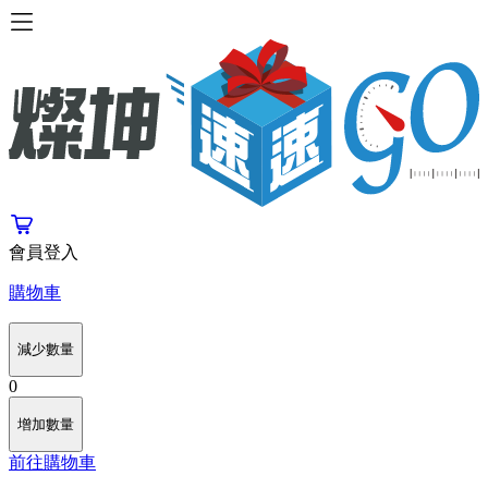
會員登入
購物車
減少數量
0
增加數量
前往購物車