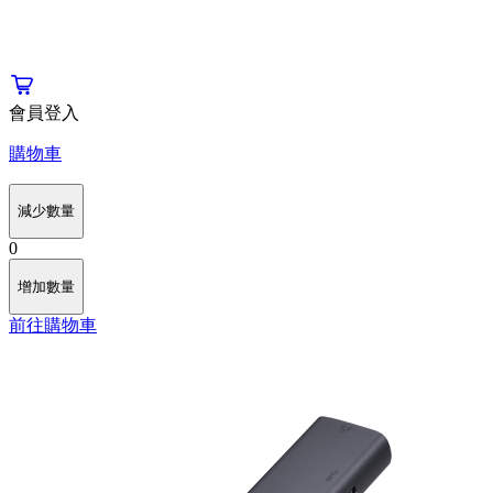
會員登入
購物車
減少數量
0
增加數量
前往購物車