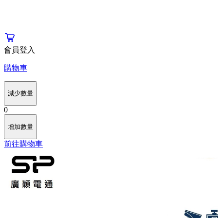
會員登入
購物車
減少數量
0
增加數量
前往購物車