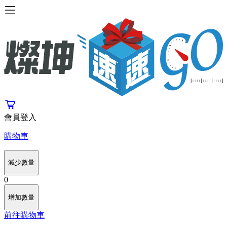
會員登入
購物車
減少數量
0
增加數量
前往購物車