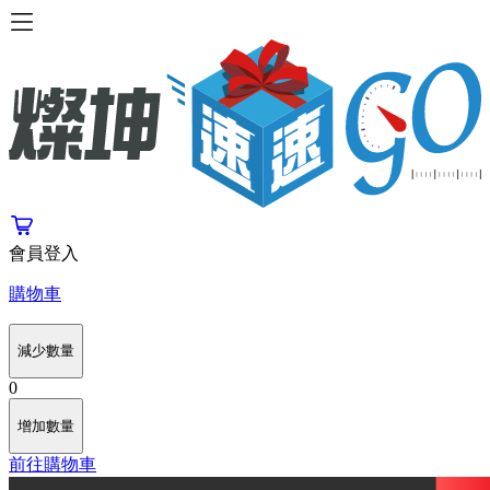
會員登入
購物車
減少數量
0
增加數量
前往購物車