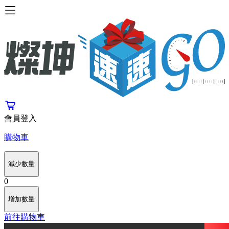
會員登入
購物車
減少數量
0
增加數量
前往購物車