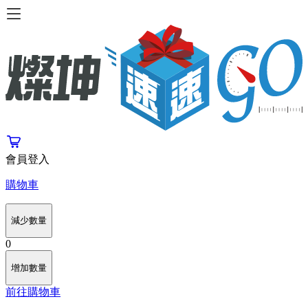
會員登入
購物車
減少數量
0
增加數量
前往購物車