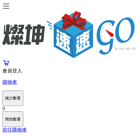
會員登入
購物車
減少數量
0
增加數量
前往購物車