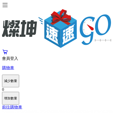
會員登入
購物車
減少數量
0
增加數量
前往購物車