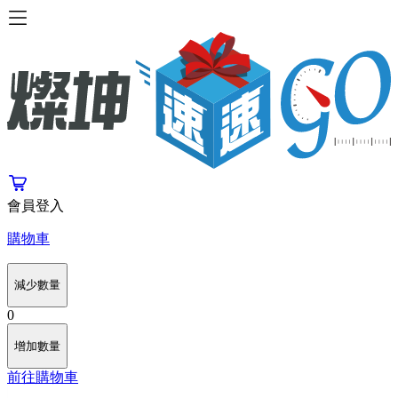
會員登入
購物車
減少數量
0
增加數量
前往購物車