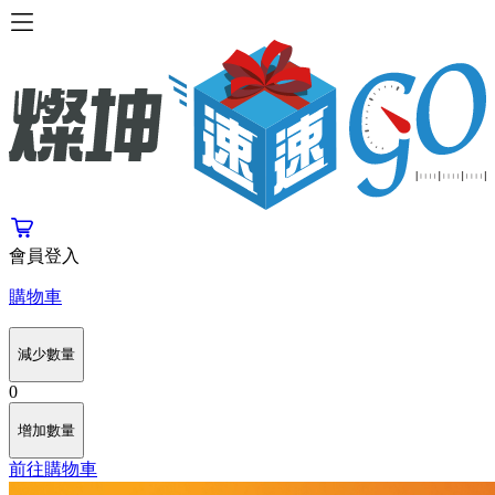
會員登入
購物車
減少數量
0
增加數量
前往購物車