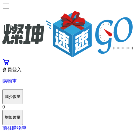
會員登入
購物車
減少數量
0
增加數量
前往購物車