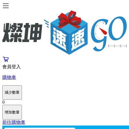
會員登入
購物車
減少數量
0
增加數量
前往購物車