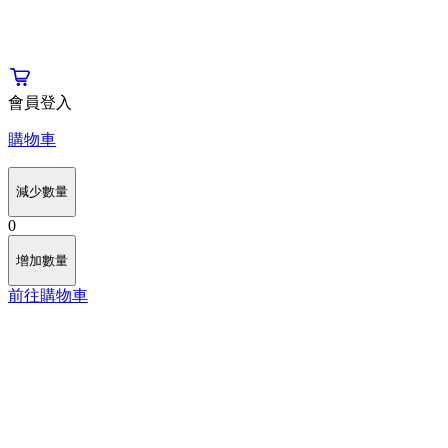
會員登入
購物車
減少數量
0
增加數量
前往購物車