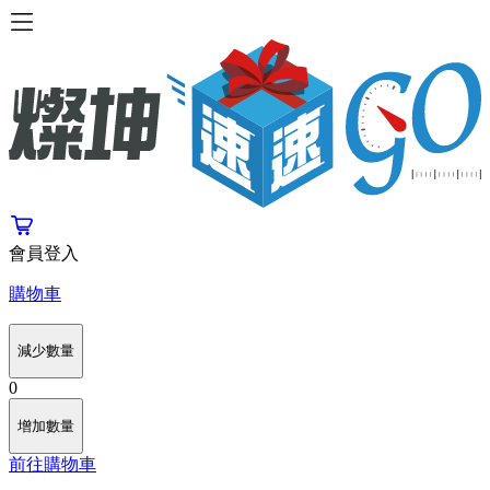
會員登入
購物車
減少數量
0
增加數量
前往購物車