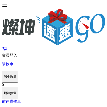
會員登入
購物車
減少數量
0
增加數量
前往購物車