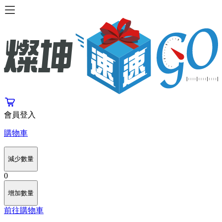
會員登入
購物車
減少數量
0
增加數量
前往購物車