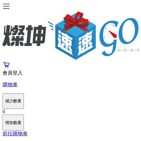
會員登入
購物車
減少數量
0
增加數量
前往購物車