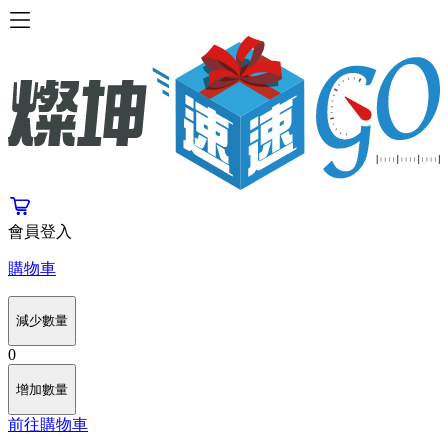
會員登入
購物車
減少數量
0
增加數量
前往購物車