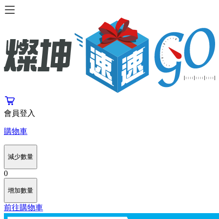
會員登入
購物車
減少數量
0
增加數量
前往購物車