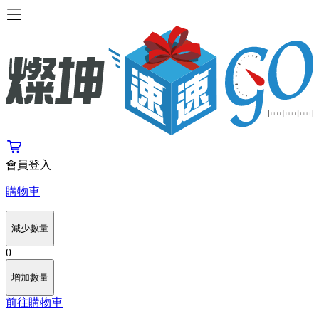
會員登入
購物車
減少數量
0
增加數量
前往購物車