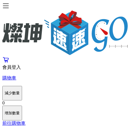
會員登入
購物車
減少數量
0
增加數量
前往購物車