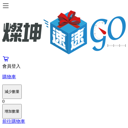
會員登入
購物車
減少數量
0
增加數量
前往購物車