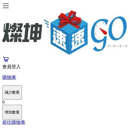
會員登入
購物車
減少數量
0
增加數量
前往購物車