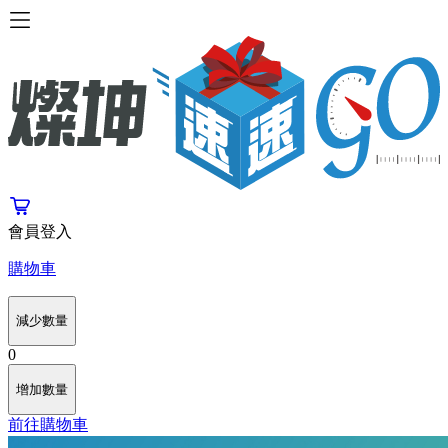
會員登入
購物車
減少數量
0
增加數量
前往購物車