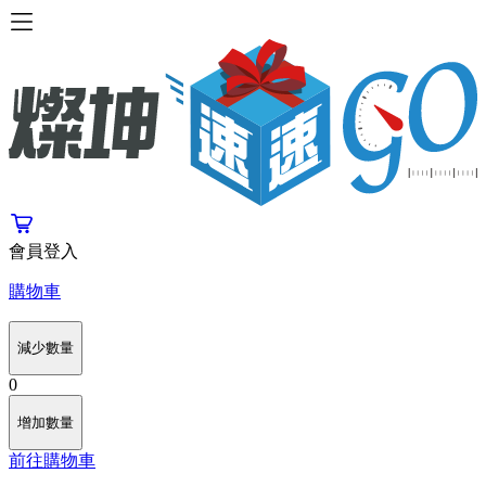
會員登入
購物車
減少數量
0
增加數量
前往購物車