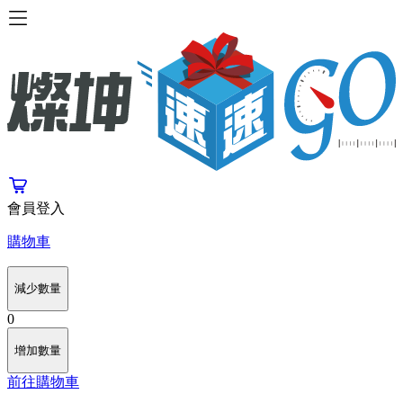
會員登入
購物車
減少數量
0
增加數量
前往購物車