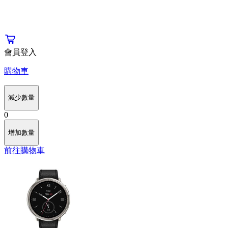
會員登入
購物車
減少數量
0
增加數量
前往購物車