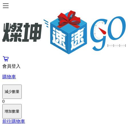
會員登入
購物車
減少數量
0
增加數量
前往購物車