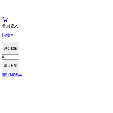
會員登入
購物車
減少數量
0
增加數量
前往購物車