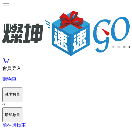
會員登入
購物車
減少數量
0
增加數量
前往購物車