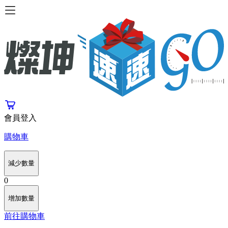
會員登入
購物車
減少數量
0
增加數量
前往購物車